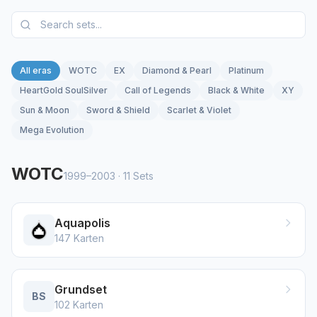
All eras
WOTC
EX
Diamond & Pearl
Platinum
HeartGold SoulSilver
Call of Legends
Black & White
XY
Sun & Moon
Sword & Shield
Scarlet & Violet
Mega Evolution
WOTC
1999–2003
·
11
Sets
Aquapolis
147
Karten
Grundset
BS
102
Karten