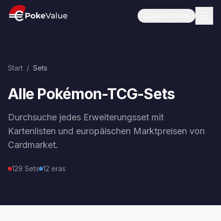
Search Cards
Start
/
Sets
Alle Pokémon-TCG-Sets
Durchsuche jedes Erweiterungsset mit
Kartenlisten und europäischen Marktpreisen von
Cardmarket.
129
Sets
12
eras