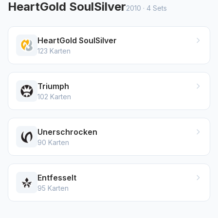
HeartGold SoulSilver
2010
·
4
Sets
HeartGold SoulSilver
123
Karten
Triumph
102
Karten
Unerschrocken
90
Karten
Entfesselt
95
Karten