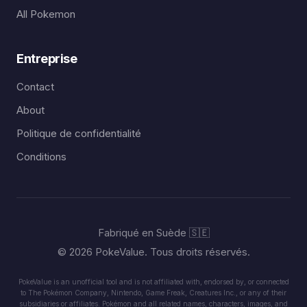
All Pokemon
Entreprise
Contact
About
Politique de confidentialité
Conditions
Fabriqué en Suède 🇸🇪
© 2026 PokeValue. Tous droits réservés.
PokeValue is an unofficial tool and is not affiliated with, endorsed by, or connected
to The Pokémon Company, Nintendo, Game Freak, Creatures Inc., or any of their
subsidiaries or affiliates. Pokémon and all related names, characters, images, and