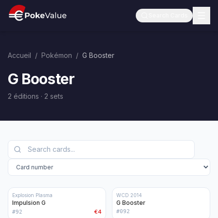
Search Cards
Accueil
/
Pokémon
/
G Booster
G Booster
2 éditions
·
2
sets
Explosion Plasma
WCD 2014
Impulsion G
G Booster
€4
#
092
#
92